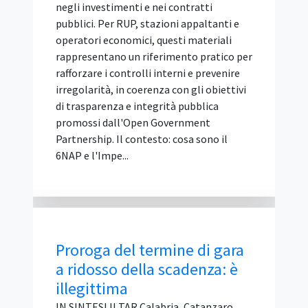
Nel caso deciso, un'impresa aveva offerto
un prodotto diverso da quello richiesto
nelle specifiche tecniche, dichiarandosi
però disponibile a fornire il materiale
originariamente indicato qualora la
stazione appaltante lo avesse ritenuto
inderogabile. Per il Tar questa è un'offerta
condizionata e alternativa, vietata
perché attribuisce al concorrente un
ventaglio di opzioni precluso agli altri
partecipanti. Il ricorso contro
l'esclusione è stato respinto. Il caso
deciso dal Tar Lazio La vicenda riguarda
una gara d'appalto per la fornitura di
ecostazioni (contenitori per la raccolta
rifiuti), ...