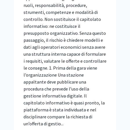
IN SINTESI L'abilitazione tecnico-
professionale prevista dal D.M. n. 37/2008
(già disciplinata dalla legge n. 46/1990)
non costituisce un requisito di
partecipazione alle procedure di gara per
l'affidamento di appalti pubblici. Lo ha
ribadito il TAR Puglia, Bari, Sez. I, con la
sentenza 3 agosto 2026, n. 954,
richiamando un orientamento
consolidato dell'allora Autorità di
Vigilanza sui Contratti Pubblici e della
giurisprudenza amministrativa.
L'abilitazione va infatti dimostrata in
fase esecutiva, mentre ai fini
dell'ammissione in gara è sufficiente il
possesso della qualificazione SOA nella
categoria pertinente. Il caso: mancanza
dell'abilitazione D.M. 37/2008 e ricorso
dell'impresa concorrente Una società