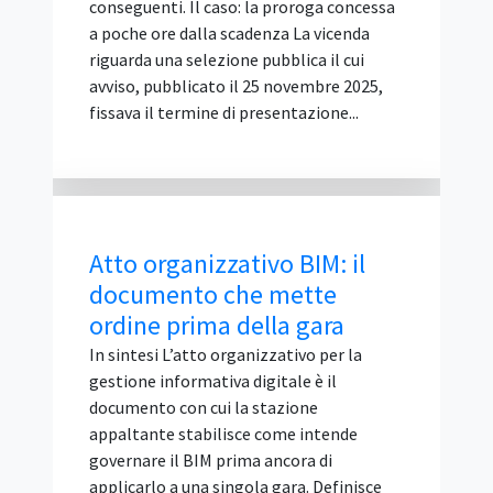
sovranità digitale, competenze digitali e
inclusione, informazione e
disinformazione, cooperazione digitale e
governance multistakeholder,
sostenibilità digitale e partecipazione dei
giovani. Cos'è IGF Italia e chi lo organizza
IGF Italia è la declinazione nazionale
dell'Internet Governance Forum delle
Nazioni Unite, la piattaforma globale di
confronto multistakeholder sulle
politiche di I...
Abilitazione D.M. 37/2008
non è requisito di
partecipazione alla gara