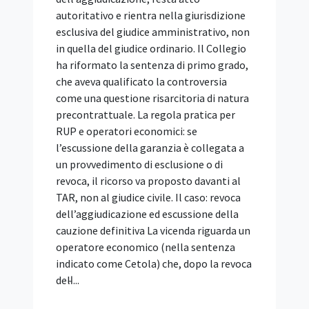
l'affidamento, con procedura aperta e
offerta economicamente più
vantaggiosa, dei servizi di architettura e
ingegneria (SIA) di importo pari o
superiore alle soglie europee. È stato
approvato con delibera n. 153 del 15
aprile 2026, pubblicato in Gazzetta
Ufficiale (Serie Generale n. 111 del 15
maggio 2026) ed è vincolante per le
stazioni appaltanti dal 30 maggio 2026.
La Relazione illustrativa che lo
accompagna spiega le scelte
dell'Autorità, richiama le prime pronunce
e approfondisce i temi segnalati dagli
operatori: requisiti di partecipazione,
servizi di punta, gestione informativa
digitale (BIM), subappalto e avvalimento.
Bando tipo vincolante: cosa dispone l'art.
103 e a cosa serve la Relazione illustrativa