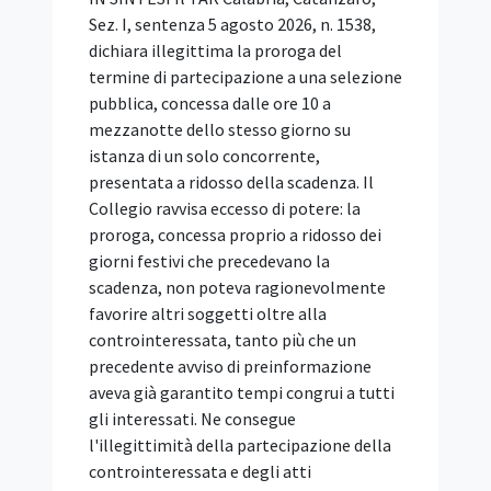
IGF Italia 2026: il
programma delle sessioni è
definito
IN SINTESI Il Comitato IGF Italia,
costituito presso il Dipartimento per la
trasformazione digitale, ha reso noto il
programma di IGF Italia 2026, in
calendario a Napoli il 29 e 30 ottobre
2026. Il programma comprende 19
sessioni, definite dopo una consultazione
pubblica che ha raccolto oltre 300
contributi da istituzioni, PA, università,
imprese, comunità tecnica e società
civile. Gli incontri saranno dedicati a otto
aree tematiche: intelligenza artificiale,
cybersicurezza e fiducia digitale,