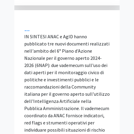
Il Bando tipo n. 2/2026 non è un modello
facoltativo. Ai sensi dell'articolo 103 del
d.lgs. 31 mar...
Unicità dell’Offerta: le
Offerte Alternative Sono
Vietate
IN SINTESI Il Tar Lazio, Roma, Sez. II bis,
con la sentenza 4 agosto 2026, n. 14084,
ribadisce che il principio di unicità
dell'offerta vieta a ogni concorrente di
presentare più di una proposta in gara. La
regola serve a garantire la comparazione
tra i partecipanti in condizioni di parità.