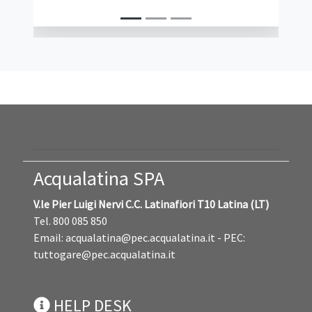
concorrente ha impugnato
l'aggiudicazione di una procedura di gara,
sostenendo che l'impresa risultata
aggiudicataria avrebbe dovuto essere
esclusa per carenza dell'abilitazione...
Acqualatina SPA
V.le Pier Luigi Nervi C.C. Latinafiori T10 Latina (LT)