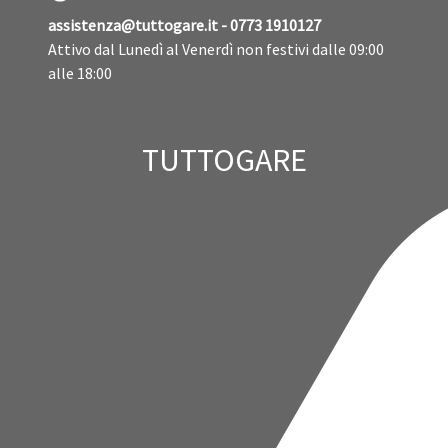
Tel. 800 085 850
Email:
acqualatina@pec.acqualatina.it
- PEC:
tuttogare@pec.acqualatina.it
HELP DESK
assistenza@tuttogare.it - 0773 1910127
Attivo dal Lunedì al Venerdì non festivi dalle 09:00
alle 18:00
TUTTOGARE